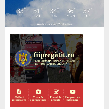
33
31
34
36
37
°
°
°
°
°
FRI
SAT
SUN
MON
TUE
Weather from OpenWeatherMap