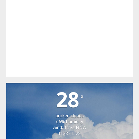
ICLANZEL
28
°
broken clouds
66% humidity
wind: 1m/s NNW
H 28 • L 28