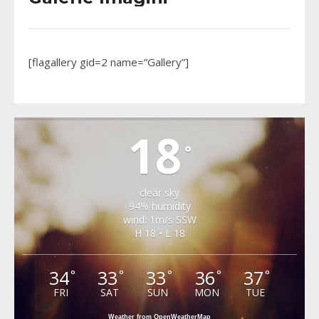
[flagallery gid=2 name=”Gallery”]
ICLANZEL
18
°
clear sky
94% humidity
wind: 1m/s SSW
H 18 • L 18
34
33
33
36
37
°
°
°
°
°
FRI
SAT
SUN
MON
TUE
Weather from OpenWeatherMap