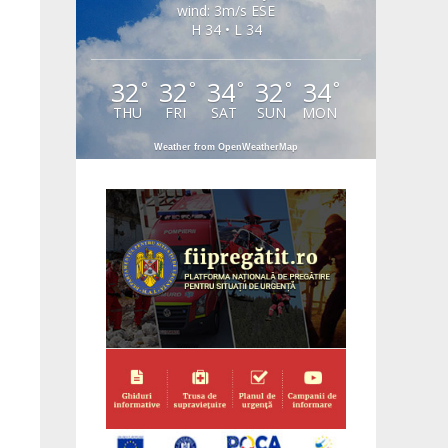
wind: 3m/s ESE
H 34 • L 34
32
32
34
32
34
°
°
°
°
°
THU
FRI
SAT
SUN
MON
Weather from OpenWeatherMap