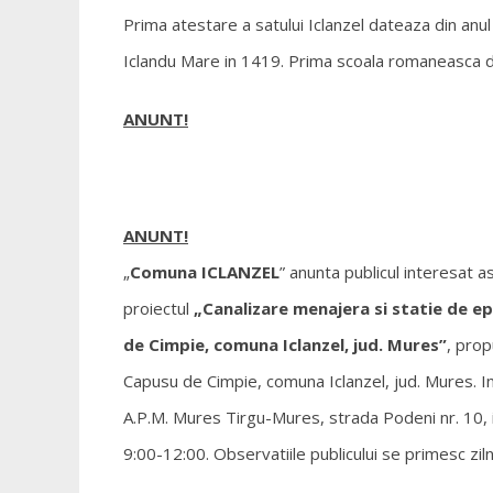
Prima atestare a satului Iclanzel dateaza din anu
Iclandu Mare in 1419. Prima scoala romaneasca din 
ANUNT!
ANUNT!
„
Comuna ICLANZEL
” anunta publicul interesat a
proiectul
„Canalizare menajera si statie de ep
de Cimpie, comuna Iclanzel, jud. Mures”
, prop
Capusu de Cimpie, comuna Iclanzel, jud. Mures. Inf
A.P.M. Mures Tirgu-Mures, strada Podeni nr. 10, in 
9:00-12:00. Observatiile publicului se primesc zil