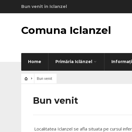
Bun venit in Iclanzel
Comuna Iclanzel
Home
Primăria Iclănzel
Informaţi
Bun venit
Bun venit
Localitatea Iclanzel se afla situata pe cursul infe