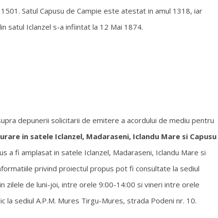
l 1501. Satul Capusu de Campie este atestat in amul 1318, iar
satul Iclanzel s-a infiintat la 12 Mai 1874.
supra depunerii solicitarii de emitere a acordului de mediu pentru
urare in satele Iclanzel, Madaraseni, Iclandu Mare si Capusu
us a fi amplasat in satele Iclanzel, Madaraseni, Iclandu Mare si
ormatiile privind proiectul propus pot fi consultate la sediul
zilele de luni-joi, intre orele 9:00-14:00 si vineri intre orele
nic la sediul A.P.M. Mures Tirgu-Mures, strada Podeni nr. 10.