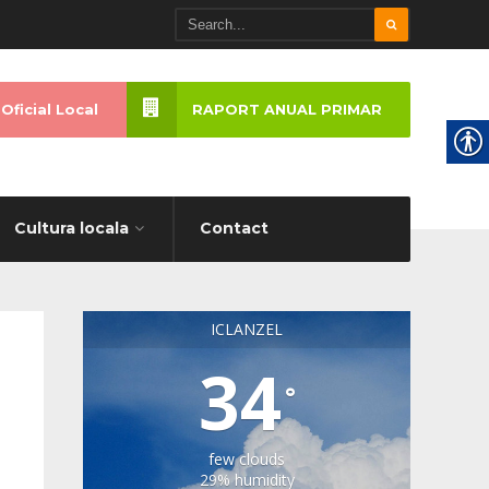
Oficial Local
RAPORT ANUAL PRIMAR
Cultura locala
Contact
ICLANZEL
34
°
few clouds
29% humidity